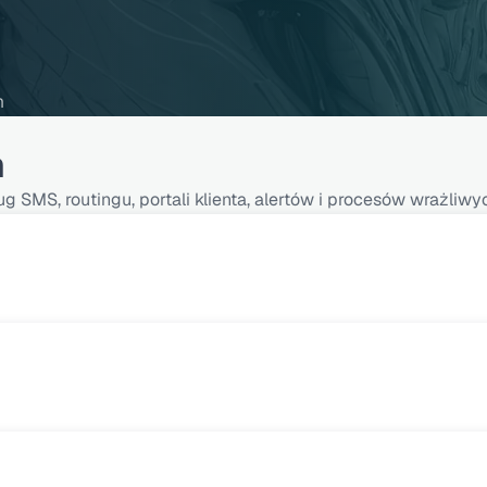
m
m
ug SMS, routingu, portali klienta, alertów i procesów wrażliwy