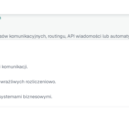
m
cesów komunikacyjnych, routingu, API wiadomości lub automa
 komunikacji.
w wrażliwych rozliczeniowo.
i systemami biznesowymi.