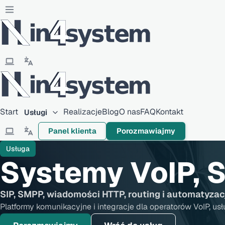
Start
Realizacje
Blog
O nas
FAQ
Kontakt
Usługi
Panel klienta
Porozmawiajmy
Usługa
Systemy VoIP, 
SIP, SMPP, wiadomości HTTP, routing i automatyza
Platformy komunikacyjne i integracje dla operatorów VoIP, usł