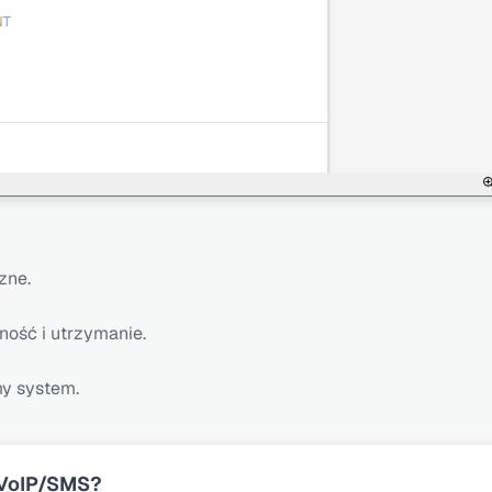
zne.
ność i utrzymanie.
my system.
 VoIP/SMS?