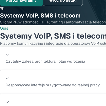
Porozmawiajmy
Wróć do usług
Systemy VoIP, SMS i telecom
SIP, SMPP, wiadomości HTTP, routing i automatyzacja teleco
Opis
Systemy VoIP, SMS i teleco
Platformy komunikacyjne i integracje dla operatorów VoIP, usł
Czytelny zakres, architektura i plan wdrożenia
Responsywny interfejs przygotowany do realnej pracy