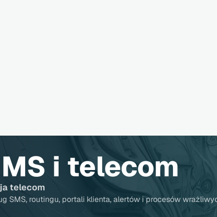
SMS i telecom
cja telecom
ug SMS, routingu, portali klienta, alertów i procesów wrażliwy