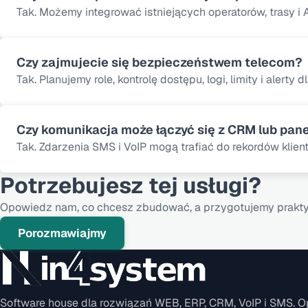
Tak. Możemy integrować istniejących operatorów, trasy i
Czy zajmujecie się bezpieczeństwem telecom?
Tak. Planujemy role, kontrolę dostępu, logi, limity i alerty 
Czy komunikacja może łączyć się z CRM lub pane
Tak. Zdarzenia SMS i VoIP mogą trafiać do rekordów klie
Potrzebujesz tej usługi?
Opowiedz nam, co chcesz zbudować, a przygotujemy prakty
Porozmawiajmy
Software house dla rozwiązań WEB, ERP, CRM, VoIP i SMS. O