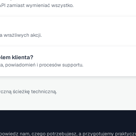
 API zamiast wymieniać wszystko.
dla wrażliwych akcji.
lem klienta?
nta, powiadomień i procesów supportu.
czną ścieżkę techniczną.
powiedz nam, czego potrzebujesz, a przygotujemy praktyczn