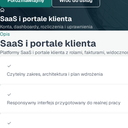
Porozmawiajmy
Wróć do usług
SaaS i portale klienta
Konta, dashboardy, rozliczenia i uprawnienia
Opis
SaaS i portale klienta
Platformy SaaS i portale klienta z rolami, fakturami, wido
Czytelny zakres, architektura i plan wdrożenia
Responsywny interfejs przygotowany do realnej pracy