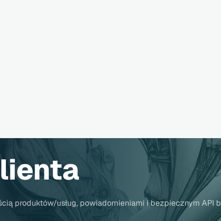
lienta
cznością produktów/usług, powiadomieniami i bezpiecznym AP