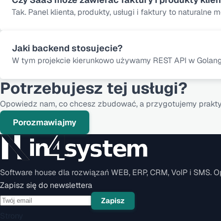
Tak. Panel klienta, produkty, usługi i faktury to naturalne
Jaki backend stosujecie?
W tym projekcie kierunkowo używamy REST API w Golang 
Potrzebujesz tej usługi?
Opowiedz nam, co chcesz zbudować, a przygotujemy prakty
Porozmawiajmy
Software house dla rozwiązań WEB, ERP, CRM, VoIP i SMS. O
Zapisz się do newslettera
Zapisz
Strony