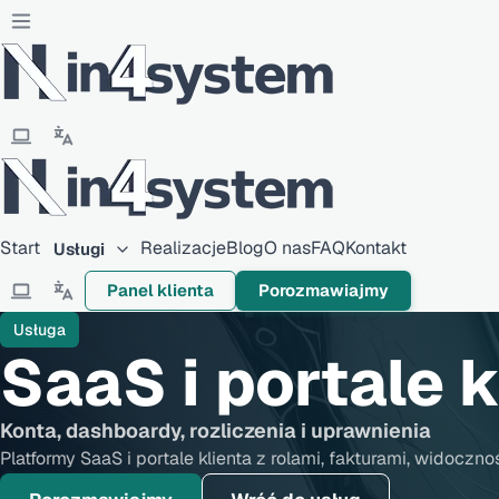
Start
Realizacje
Blog
O nas
FAQ
Kontakt
Usługi
Panel klienta
Porozmawiajmy
Usługa
SaaS i portale k
Konta, dashboardy, rozliczenia i uprawnienia
Platformy SaaS i portale klienta z rolami, fakturami, wido