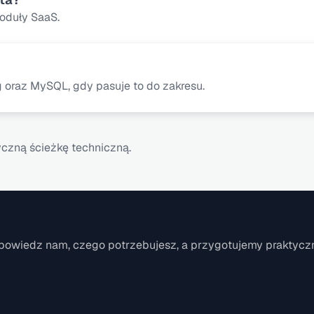
 moduły SaaS.
oraz MySQL, gdy pasuje to do zakresu.
czną ścieżkę techniczną.
powiedz nam, czego potrzebujesz, a przygotujemy praktyczn