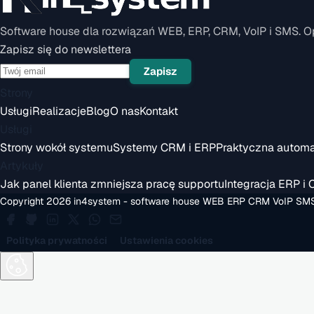
Software house dla rozwiązań WEB, ERP, CRM, VoIP i SMS. O
Zapisz się do newslettera
Zapisz
Strony
Usługi
Realizacje
Blog
O nas
Kontakt
Usługi
Strony wokół systemu
Systemy CRM i ERP
Praktyczna automa
Artykuły
Jak panel klienta zmniejsza pracę supportu
Integracja ERP i 
Copyright 2026 in4system - software house WEB ERP CRM VoIP SM
Polityka prywatności
Ustawienia cookies