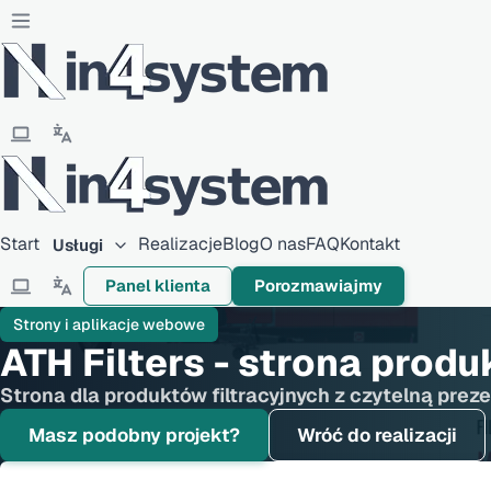
Start
Realizacje
Blog
O nas
FAQ
Kontakt
Usługi
Panel klienta
Porozmawiajmy
Strony i aplikacje webowe
ATH Filters - strona pro
Strona dla produktów filtracyjnych z czytelną prez
Masz podobny projekt?
Wróć do realizacji